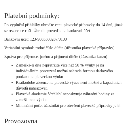
Platební podmínky:
Po vyplnění přihlášky uhraďte cenu plavecké přípravky do 14 dnů, jinak
se rezervace ruší. Úhradu proveďte na bankovní účet.
Bankovní účet:
123-9083300287/0100
Variabilní symbol:
rodné číslo dítěte (účastníka plavecké přípravky)
Zpráva pro příjemce:
jméno a příjmení dítěte (účastníka kurzu)
Zamešká-li dítě nepřetržitě více než 50 % výuky je na
individuálním posouzení možná náhrada formou dárkového
poukazu na plaveckou výuku.
Krátkodobé absence na plavecké výuce není možné z kapacitních
důvodů nahrazovat.
Plavecká akademie Vrchlabí neposkytuje náhradní hodiny za
zameškanou výuku.
Minimální počet účastníků pro otevření plavecké přípravky je 8.
Provozovna